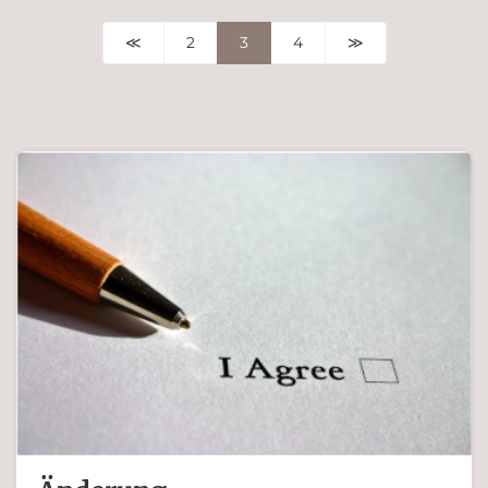
≪
2
3
4
≫
Ferdinand Bachinger