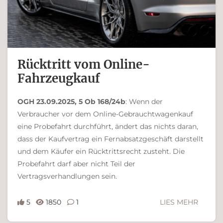
Rücktritt vom On­line-
Fahrzeugkauf
OGH 23.09.2025, 5 Ob 168/24b
: Wenn der
Verbraucher vor dem Online-Gebr­aucht­wagenkauf
eine Probefahrt durchführt, ändert das nichts daran,
dass der Kaufvertrag ein Fernabsatzgeschäft darstellt
und dem Käufer ein Rücktrittsrecht zusteht. Die
Probefahrt darf aber nicht Teil der
Vertragsverhandlungen sein.
5
1850
1
LIES MEHR