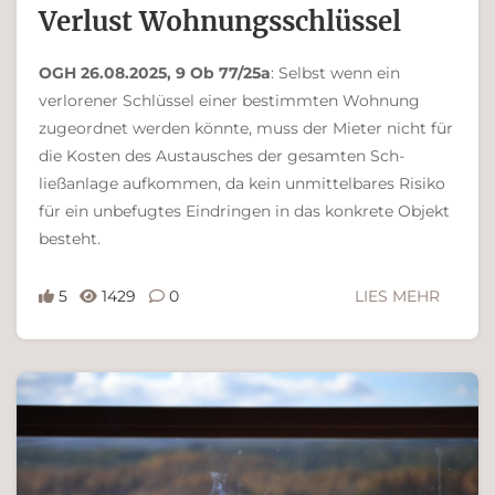
Verlust Wohnungsschlüssel
OGH 26.08.2025, 9 Ob 77/25a
: Selbst wenn ein
verlorener Schlüssel einer bestimmten Wohnung
zugeordnet werden könnte, muss der Mieter nicht für
die Ko­sten des Austausches der gesamten Sch­
ließanlage aufkommen, da kein unmittelbares Risiko
für ein unbefugtes Eindringen in das konkrete Objekt
besteht.
5
1429
0
LIES MEHR
Ferdinand Bachinger