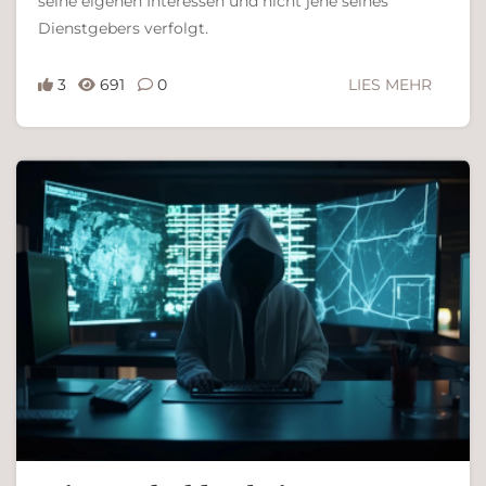
seine eigenen Interessen und nicht jene seines
Dienstgebers verfolgt.
3
691
0
LIES MEHR
Ferdinand Bachinger