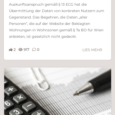
Auskunftsanspruch gemäß § 13 ECG hat die
Übermittlung der Daten von konkreten Nutzern zum
Gegenstand. Das Begehren, die Daten „aller
Personen“, die auf der Website der Beklagten
Wohnungen in Wohnzonen gemäß § 7a BO für Wien
anbieten, ist gesetzlich nicht gedeckt.
2
917
0
LIES MEHR
Ferdinand Bachinger