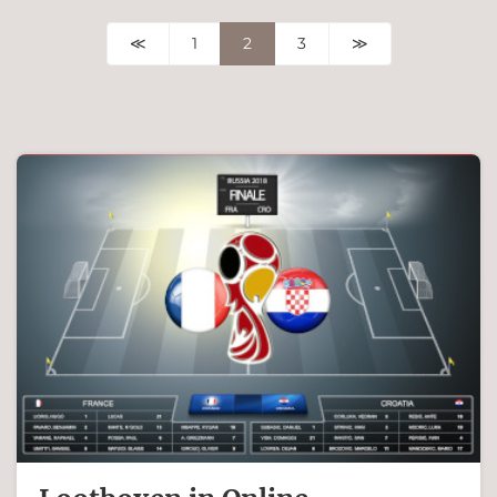
≪
1
2
3
≫
Ferdinand Bachinger