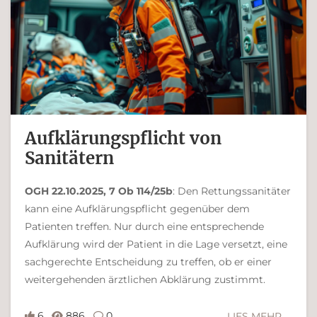
Aufklärungspflicht von
Sanitätern
OGH 22.10.2025, 7 Ob 114/25b
: Den Rettungssanitäter
kann eine Aufklärungspflicht gegenüber dem
Patienten treffen. Nur durch eine entsprechende
Aufklärung wird der Patient in die Lage versetzt, eine
sachgerechte Entscheidung zu treffen, ob er einer
weitergehenden ärztlichen Abklärung zustimmt.
6
886
0
LIES MEHR