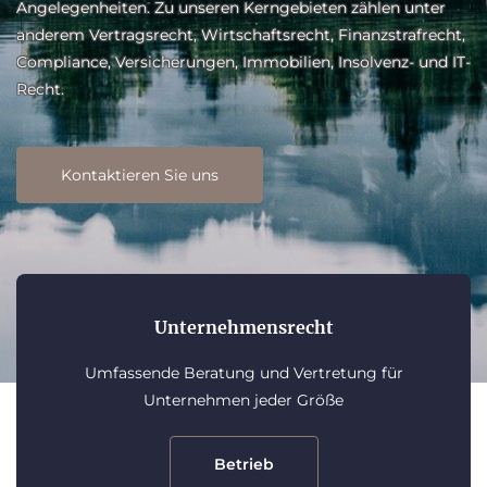
s
Angelegenheiten. Zu unseren Kerngebieten zählen unter
wi
anderem Vertragsrecht, Wirtschaftsrecht, Finanzstrafrecht,
fü
Compliance, Versicherungen, Immobilien, Insolvenz- und IT-
Ve
Recht.
Kontaktieren Sie uns
Unternehmensrecht
Umfassende Beratung und Vertretung für
Unternehmen jeder Größe
Betrieb