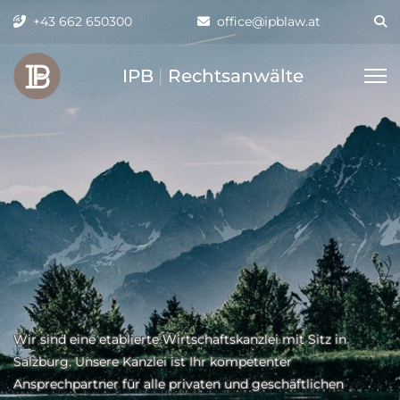
+43 662 650300
office@ipblaw.at
IPB
|
Rechtsanwälte
Wir sind eine etablierte Wirtschaftskanzlei mit Sitz in
U
en,
Salzburg. Unsere Kanzlei ist Ihr kompetenter
un
o
Ansprechpartner für alle privaten und geschäftlichen
wi