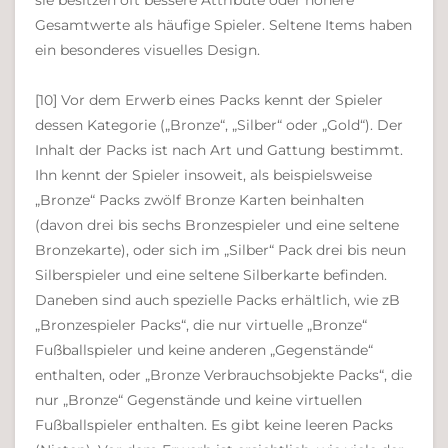
sie besitzen oft bessere Attribute oder höhere
Gesamtwerte als häufige Spieler. Seltene Items haben
ein besonderes visuelles Design.
[10] Vor dem Erwerb eines Packs kennt der Spieler
dessen Kategorie („Bronze“, „Silber“ oder „Gold“). Der
Inhalt der Packs ist nach Art und Gattung bestimmt.
Ihn kennt der Spieler insoweit, als beispielsweise
„Bronze“ Packs zwölf Bronze Karten beinhalten
(davon drei bis sechs Bronzespieler und eine seltene
Bronzekarte), oder sich im „Silber“ Pack drei bis neun
Silberspieler und eine seltene Silberkarte befinden.
Daneben sind auch spezielle Packs erhältlich, wie zB
„Bronzespieler Packs“, die nur virtuelle „Bronze“
Fußballspieler und keine anderen „Gegenstände“
enthalten, oder „Bronze Verbrauchsobjekte Packs“, die
nur „Bronze“ Gegenstände und keine virtuellen
Fußballspieler enthalten. Es gibt keine leeren Packs