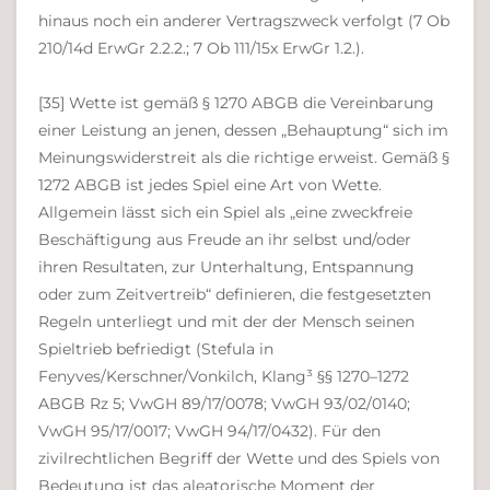
hinaus noch ein anderer Vertragszweck verfolgt (7 Ob
210/14d ErwGr 2.2.2.; 7 Ob 111/15x ErwGr 1.2.).
[35] Wette ist gemäß § 1270 ABGB die Vereinbarung
einer Leistung an jenen, dessen „Behauptung“ sich im
Meinungswiderstreit als die richtige erweist. Gemäß §
1272 ABGB ist jedes Spiel eine Art von Wette.
Allgemein lässt sich ein Spiel als „eine zweckfreie
Beschäftigung aus Freude an ihr selbst und/oder
ihren Resultaten, zur Unterhaltung, Entspannung
oder zum Zeitvertreib“ definieren, die festgesetzten
Regeln unterliegt und mit der der Mensch seinen
Spieltrieb befriedigt (Stefula in
Fenyves/Kerschner/Vonkilch, Klang³ §§ 1270–1272
ABGB Rz 5; VwGH 89/17/0078; VwGH 93/02/0140;
VwGH 95/17/0017; VwGH 94/17/0432). Für den
zivilrechtlichen Begriff der Wette und des Spiels von
Bedeutung ist das aleatorische Moment der