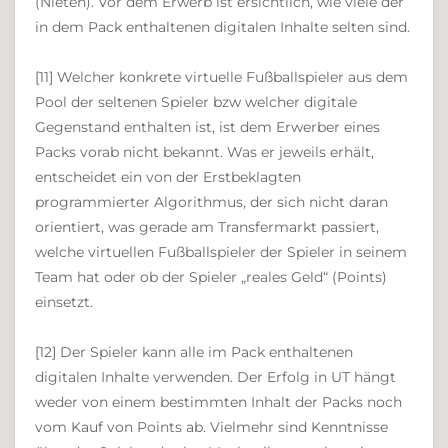
(Nieten). Vor dem Erwerb ist ersichtlich, wie viele der
in dem Pack enthaltenen digitalen Inhalte selten sind.
[11] Welcher konkrete virtuelle Fußballspieler aus dem
Pool der seltenen Spieler bzw welcher digitale
Gegenstand enthalten ist, ist dem Erwerber eines
Packs vorab nicht bekannt. Was er jeweils erhält,
entscheidet ein von der Erstbeklagten
programmierter Algorithmus, der sich nicht daran
orientiert, was gerade am Transfermarkt passiert,
welche virtuellen Fußballspieler der Spieler in seinem
Team hat oder ob der Spieler „reales Geld“ (Points)
einsetzt.
[12] Der Spieler kann alle im Pack enthaltenen
digitalen Inhalte verwenden. Der Erfolg in UT hängt
weder von einem bestimmten Inhalt der Packs noch
vom Kauf von Points ab. Vielmehr sind Kenntnisse