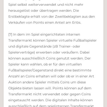
Spiel selbst weiterverwendet und nicht mehr
herausgelöst oder übertragen werden. Die
Erstbeklagte erhält von der Zweitbeklagten aus den
Verkäufen von Points einen Anteil am Erlös.
[7] In dem im Spiel eingerichteten internen
Transfermarkt können Spieler virtuelle Fußballspieler
und digitale Gegenstände (zB Trainer- oder
Spielerverträge) erwerben oder veräußern. Dabei
können ausschließlich Coins genutzt werden. Der
Spieler kann wählen, ob er für den virtuellen
Fußballspieler/Gegenstand direkt eine bestimmte
Anzahl an Coins erhalten will oder ob er in einer Art
Auktion andere Spieler mittels Coins um diese
Objekte bieten lassen will. Points können auf dem
Transfermarkt nicht verwendet oder gegen Coins
eingetauscht werden. Die digitalen Inhalte können
ausschließlich auf dem spielinternen Transfermarkt