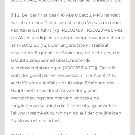
(RS0070485; RS0070471) und ist daher unbeachtlich.
[11] 2. Bei der Frist des § 16 Abs 8 Satz 2 MRG handelt
es sich um eine Präklusivfrist, deren Versäumen zum
Rechtsverlust führt (vgl RS0034591; RS0020748), was
bei Aktenkundigkeit von Amts wegen wahrzunehmen
ist (RS0112180 [T2]). Der ungenützte Fristablauf
bewirkt im Ergebnis die Sanierung teilnichtiger, das
erlaubte Zinsausmaß überschreitender
Mietzinsvereinbarungen (RS0083814 [T2]). Das gilt
kraft des gesetzlichen Verweises in § 16 Abs 9 MRG
auch für eine allenfalls unzulässige Erhöhung des
Hauptmietzinses durch Anwendung einer
Wertsicherungsvereinbarung, sodass eine
möglicherweise durch die Zinserhöhung bewirkte
Teilunwirksamkeit durch den Ablauf der dreijährigen
Präklusivfrist saniert ist.