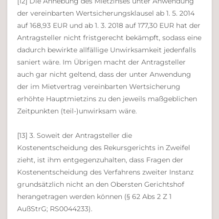
[12] Die Anhebung des Mietzinses unter Anwendung
der vereinbarten Wertsicherungsklausel ab 1. 5. 2014
auf 168,93 EUR und ab 1. 3. 2018 auf 177,30 EUR hat der
Antragsteller nicht fristgerecht bekämpft, sodass eine
dadurch bewirkte allfällige Unwirksamkeit jedenfalls
saniert wäre. Im Übrigen macht der Antragsteller
auch gar nicht geltend, dass der unter Anwendung
der im Mietvertrag vereinbarten Wertsicherung
erhöhte Hauptmietzins zu den jeweils maßgeblichen
Zeitpunkten (teil-)unwirksam wäre.
[13] 3. Soweit der Antragsteller die
Kostenentscheidung des Rekursgerichts in Zweifel
zieht, ist ihm entgegenzuhalten, dass Fragen der
Kostenentscheidung des Verfahrens zweiter Instanz
grundsätzlich nicht an den Obersten Gerichtshof
herangetragen werden können (§ 62 Abs 2 Z 1
AußStrG; RS0044233).