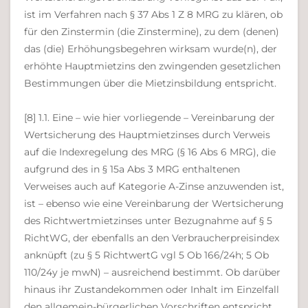
ist im Verfahren nach § 37 Abs 1 Z 8 MRG zu klären, ob
für den Zinstermin (die Zinstermine), zu dem (denen)
das (die) Erhöhungsbegehren wirksam wurde(n), der
erhöhte Hauptmietzins den zwingenden gesetzlichen
Bestimmungen über die Mietzinsbildung entspricht.
[8] 1.1. Eine – wie hier vorliegende – Vereinbarung der
Wertsicherung des Hauptmietzinses durch Verweis
auf die Indexregelung des MRG (§ 16 Abs 6 MRG), die
aufgrund des in § 15a Abs 3 MRG enthaltenen
Verweises auch auf Kategorie A-Zinse anzuwenden ist,
ist – ebenso wie eine Vereinbarung der Wertsicherung
des Richtwertmietzinses unter Bezugnahme auf § 5
RichtWG, der ebenfalls an den Verbraucherpreisindex
anknüpft (zu § 5 RichtwertG vgl 5 Ob 166/24h; 5 Ob
110/24y je mwN) – ausreichend bestimmt. Ob darüber
hinaus ihr Zustandekommen oder Inhalt im Einzelfall
den allgemein-bürgerlichen Vorschriften entspricht,