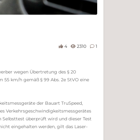
4
2310
1
swerber wegen Übertretung des § 20
um 55 km/h gemäß § 99 Abs. 2e StVO eine
keitsmessgeräte der Bauart TruSpeed,
n des Verkehrsgeschwindigkeitsmessgerätes
Selbsttest überprüft wird und dieser Test
cht eingehalten werden, gilt das Laser-