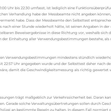
:00 Uhr bis 22:30 umfasst, ist lediglich eine Funktionsüberprü
chen Verhandlung habe der Messbeamte nicht angeben können, 
 vermerkt habe. Dass der Messbeamte den Selbsttest entspre
s nach einer Stunde wiederholt hätte, ist seinen Angaben in d
elbaren Beweisergebnisse in diese Richtung vor, weshalb sich
n der Einhaltung aller Verwendungsbestimmungen bestehe, als 
n Verwendungsbestimmungen mindestens stündlich wiederholt h
 mit 22:57 Uhr angegeben wurde und der Selbsttest daher nach
re, damit die Geschwindigkeitsmessung als richtig gewertet wer
ungen trägt maßgeblich zur Verkehrssicherheit bei. Daran ka
tehen. Gerade solche Verwaltungsübertretungen sollen durch G
 Polizei an bestimmte Regeln zu halten. In diesem Fall normie