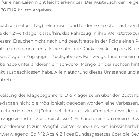
ür einen Laien nicht leicht erkennbar. Der Austausch der Felge 
,76 EUR brutto ergeben.
noch am selben Tag) telefonisch und forderte sie sofort auf, d
e den Zweitkläger daraufhin, das Fahrzeug in ihre Werkstätte z
esem Ersuchen nicht nach und beauftragte in der Folge einen Re
tete und darin ebenfalls die sofortige Rückabwicklung des Kauf
ises Zug um Zug gegen Rückgabe des Fahrzeugs. Ihnen sei ein m
be habe unter anderem ein schwerer Mangel an der rechten hint
unkt ausgeschlossen habe. Allein aufgrund dieses Umstands und
utreten.
bweisung des Klagebegehrens. Die Kläger seien über den Zustan
 Beklagten nicht die Möglichkeit gegeben worden, eine Verbesse
hten Hinterrad (Felge) sei nicht explizit offengelegt worden un
h zugesicherte – Zustandsklasse 3. Es handle sich um einen schwe
d andererseits zum Wegfall der Verkehrs- und Betriebssicherheit
schwerwiegend iSd § 12 Abs 4 Z 1 des Bundesgesetzes über die G