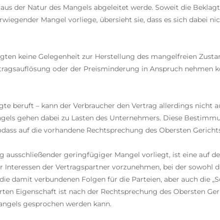
s der Natur des Mangels abgeleitet werde. Soweit die Beklagte 
erwiegender Mangel vorliege, übersieht sie, dass es sich dabei n
lagten keine Gelegenheit zur Herstellung des mangelfreien Zust
tragsauflösung oder der Preisminderung in Anspruch nehmen ko
agte beruft – kann der Verbraucher den Vertrag allerdings nicht
Mangels gehen dabei zu Lasten des Unternehmers. Diese Bestimm
 sodass auf die vorhandene Rechtsprechung des Obersten Gericht
ng ausschließender geringfügiger Mangel vorliegt, ist eine auf
r Interessen der Vertragspartner vorzunehmen, bei der sowohl
die damit verbundenen Folgen für die Parteien, aber auch die 
arten Eigenschaft ist nach der Rechtsprechung des Obersten Ge
Mangels gesprochen werden kann.