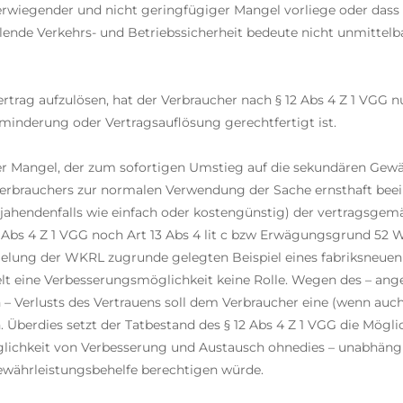
hwerwiegender und nicht geringfügiger Mangel vorliege oder dass 
ende Verkehrs- und Betriebssicherheit bedeute nicht unmittelba
rtrag aufzulösen, hat der Verbraucher nach § 12 Abs 4 Z 1 VGG 
sminderung oder Vertragsauflösung gerechtfertigt ist.
er Mangel, der zum sofortigen Umstieg auf die sekundären Gewäh
 Verbrauchers zur normalen Verwendung der Sache ernsthaft beei
ejahendenfalls wie einfach oder kostengünstig) der vertragsgemäße
2 Abs 4 Z 1 VGG noch Art 13 Abs 4 lit c bzw Erwägungsgrund 52 
elung der WKRL zugrunde gelegten Beispiel eines fabriksneuen 
elt eine Verbesserungsmöglichkeit keine Rolle. Wegen des – ang
 Verlusts des Vertrauens soll dem Verbraucher eine (wenn auc
Überdies setzt der Tatbestand des § 12 Abs 4 Z 1 VGG die Mögli
glichkeit von Verbesserung und Austausch ohnedies – unabhän
ewährleistungsbehelfe berechtigen würde.