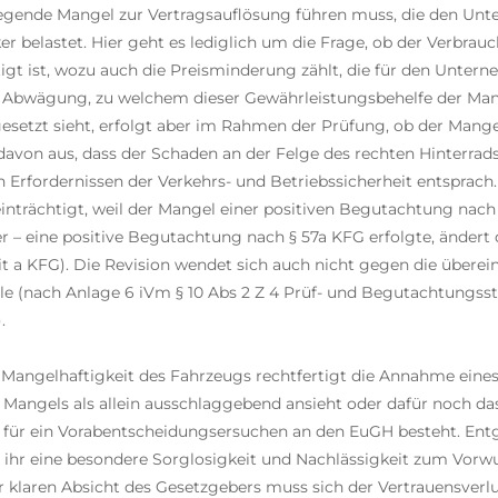
iegende Mangel zur Vertragsauflösung führen muss, die den Unt
r belastet. Hier geht es lediglich um die Frage, ob der Verbrau
gt ist, wozu auch die Preisminderung zählt, die für den Unter
Die Abwägung, zu welchem dieser Gewährleistungsbehelfe der Ma
etzt sieht, erfolgt aber im Rahmen der Prüfung, ob der Mangel 
davon aus, dass der Schaden an der Felge des rechten Hinterrad
Erfordernissen der Verkehrs- und Betriebssicherheit entsprach.
inträchtigt, weil der Mangel einer positiven Begutachtung nac
– eine positive Begutachtung nach § 57a KFG erfolgte, ändert d
it a KFG). Die Revision wendet sich auch nicht gegen die übere
telle (nach Anlage 6 iVm § 10 Abs 2 Z 4 Prüf- und Begutachtung
.
Mangelhaftigkeit des Fahrzeugs rechtfertigt die Annahme eines 
angels als allein ausschlaggebend ansieht oder dafür noch das 
ass für ein Vorabentscheidungsersuchen an den EuGH besteht. Ent
b ihr eine besondere Sorglosigkeit und Nachlässigkeit zum Vorwur
r klaren Absicht des Gesetzgebers muss sich der Vertrauensverlu