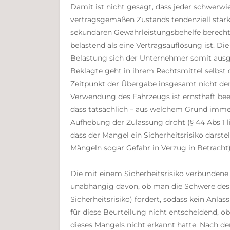
Damit ist nicht gesagt, dass jeder schwerw
vertragsgemäßen Zustands tendenziell stärke
sekundären Gewährleistungsbehelfe berechti
belastend als eine Vertragsauflösung ist. 
Belastung sich der Unternehmer somit ausges
Beklagte geht in ihrem Rechtsmittel selbst 
Zeitpunkt der Übergabe insgesamt nicht den 
Verwendung des Fahrzeugs ist ernsthaft bee
dass tatsächlich – aus welchem Grund immer 
Aufhebung der Zulassung droht (§ 44 Abs 1 l
dass der Mangel ein Sicherheitsrisiko dars
Mängeln sogar Gefahr in Verzug in Betracht)
Die mit einem Sicherheitsrisiko verbundene 
unabhängig davon, ob man die Schwere des M
Sicherheitsrisiko) fordert, sodass kein Anl
für diese Beurteilung nicht entscheidend, o
dieses Mangels nicht erkannt hatte. Nach de