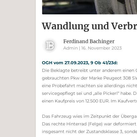
Wandlung und Verbr
Ferdinand Bachinger
Admin | 16. November 2023
OGH vom 27.09.2023, 9 Ob 41/23d:
Die Beklagte betreibt unter anderem einen 
gebrauchten Pkw der Marke Peugeot 308 SW f
eine Probefahrt machten sie allerdings nicht
servicegepflegt sei und „alle Pickerl“ habe.
einen Kaufpreis von 12.500 EUR. Im Kaufvertr
Das Fahrzeug wies im Zeitpunkt der Überga
Das rechte Hinterrad (Felge) war deformier
insgesamt nicht der Zustandsklasse 3, sonde