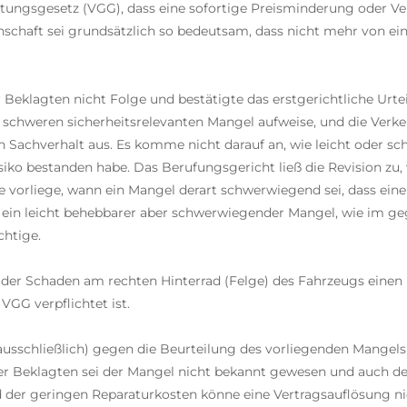
tungsgesetz (VGG), dass eine sofortige Preisminderung oder Ver
enschaft sei grundsätzlich so bedeutsam, dass nicht mehr von e
eklagten nicht Folge und bestätigte das erstgerichtliche Urtei
 schweren sicherheitsrelevanten Mangel aufweise, und die Verke
en Sachverhalt aus. Es komme nicht darauf an, wie leicht oder s
siko bestanden habe. Das Berufungsgericht ließ die Revision zu,
ge vorliege, wann ein Mangel derart schwerwiegend sei, dass ein
 ein leicht behebbarer aber schwerwiegender Mangel, wie im geg
chtige.
ss der Schaden am rechten Hinterrad (Felge) des Fahrzeugs einen
VGG verpflichtet ist.
ausschließlich) gegen die Beurteilung des vorliegenden Mangels
Der Beklagten sei der Mangel nicht bekannt gewesen und auch de
der geringen Reparaturkosten könne eine Vertragsauflösung ni