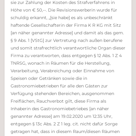
sie zur Zahlung der Kosten des Strafverfahrens in
Höhe von € 50,--. Die Revisionswerberin wurde für
schuldig erkannt, „[sie habe] es als unbeschränkt
haftende Gesellschafterin der Firma K R KG mit Sitz
[an näher genannter Adresse] und damit als das gem.
§ 9 Abs. 1 [VStG] zur Vertretung nach außen berufene
und somit strafrechtlich verantwortliche Organ dieser
Firma zu verantworten, dass entgegen § 12 Abs. 1 Z 4
TNRSG, wonach in Räumen für die Herstellung,
Verarbeitung, Verabreichung oder Einnahme von
Speisen oder Getränken sowie die in
Gastronomiebetrieben für alle den Gästen zur
Verfügung stehenden Bereichen, ausgenommen
Freiflächen, Rauchverbot gilt, diese Firma als
Inhaberin des Gastronomiebetriebes [an näher
genannter Adresse] am 19.02.2020 um 12:35 Uhr,
entgegen § 13c Abs. 2 Z 1 leg. cit. nicht dafür Sorge
getragen hat, dass in diesem Raum/diesen Räumen