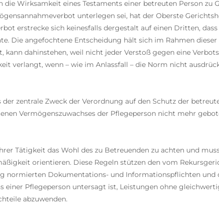
n die Wirksamkeit eines Testaments einer betreuten Person zu 
ögensannahmeverbot unterlegen sei, hat der Oberste Gerichtsho
rbot erstrecke sich keinesfalls dergestalt auf einen Dritten, dass 
e. Die angefochtene Entscheidung hält sich im Rahmen dieser J
 kann dahinstehen, weil nicht jeder Verstoß gegen eine Verbots
eit verlangt, wenn – wie im Anlassfall – die Norm nicht ausdrü
der zentrale Zweck der Verordnung auf den Schutz der betreuten
etenen Vermögenszuwachses der Pflegeperson nicht mehr geboten
hrer Tätigkeit das Wohl des zu Betreuenden zu achten und muss
äßigkeit orientieren. Diese Regeln stützen den vom Rekursgeri
ung normierten Dokumentations- und Informationspflichten und 
dass einer Pflegeperson untersagt ist, Leistungen ohne gleichw
achteile abzuwenden.